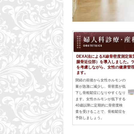
DEXA法によるX線骨密度測定
腿骨近位部）を導入しました。
を考慮しながら、女性の健康管
ます。
閉経の前後から女性ホルモンの
量が急激に減少し、骨密度が低
下し骨粗鬆症になりやすくなり
ます。女性ホルモンが低下する
40歳以降に定期的に骨密度検
査を受けることで、骨粗鬆症を
予防しましょう。