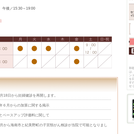
午後／15:30～19:00
日
和
は
ン
を
す
せ
6月18日から妊婦健診を再開します。
年６月からの加算に関する掲示
とベースアップ評価料に関して
4月から海南市と紀美野町の子宮頸がん検診が当院で可能となりまし