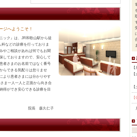
ージへようこそ！
ニック』は、JR和歌山駅から徒
人科などの診療を行っておりま
みやご相談があれば何でもお聞
保しておりますので、安心して
患者さまのお名前ではなく番号
【
からできる気配りは怠りませ
【
により患者さまには分かりやす
午
者さま一人一人と正面から向き合
【
納得ができ安心できる診療を目
【
院長 森久仁子
月