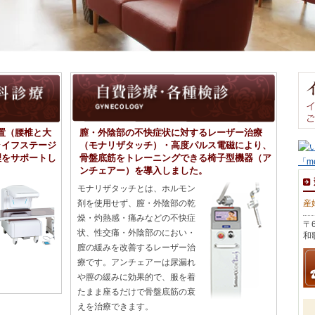
装置（腰椎と大
膣・外陰部の不快症状に対するレーザー治療
ライフステージ
（モナリザタッチ）・高度パルス電磁により、
理をサポートし
骨盤底筋をトレーニングできる椅子型機器（ア
ンチェアー）を導入しました。
モナリザタッチとは、ホルモン
剤を使用せず、膣・外陰部の乾
産
燥・灼熱感・痛みなどの不快症
〒6
状、性交痛・外陰部のにおい・
和
膣の緩みを改善するレーザー治
療です。アンチェアーは尿漏れ
や膣の緩みに効果的で、服を着
たまま座るだけで骨盤底筋の衰
えを治療できます。