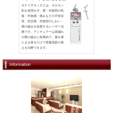
モナリザタッチとは、ホルモン
剤を使用せず、膣・外陰部の乾
燥・灼熱感・痛みなどの不快症
状、性交痛・外陰部のにおい・
膣の緩みを改善するレーザー治
療です。アンチェアーは尿漏れ
や膣の緩みに効果的で、服を着
たまま座るだけで骨盤底筋の衰
えを治療できます。
Information