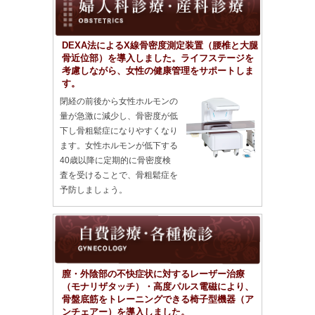
DEXA法によるX線骨密度測定装置（腰椎と大腿
骨近位部）を導入しました。ライフステージを
考慮しながら、女性の健康管理をサポートしま
す。
閉経の前後から女性ホルモンの
量が急激に減少し、骨密度が低
下し骨粗鬆症になりやすくなり
ます。女性ホルモンが低下する
40歳以降に定期的に骨密度検
査を受けることで、骨粗鬆症を
予防しましょう。
膣・外陰部の不快症状に対するレーザー治療
（モナリザタッチ）・高度パルス電磁により、
骨盤底筋をトレーニングできる椅子型機器（ア
ンチェアー）を導入しました。