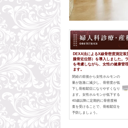
DEXA法によるX線骨密度測定
腿骨近位部）を導入しました。
を考慮しながら、女性の健康管
ます。
閉経の前後から女性ホルモンの
量が急激に減少し、骨密度が低
下し骨粗鬆症になりやすくなり
ます。女性ホルモンが低下する
40歳以降に定期的に骨密度検
査を受けることで、骨粗鬆症を
予防しましょう。