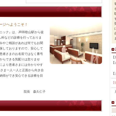
ージへようこそ！
ニック』は、JR和歌山駅から徒
人科などの診療を行っておりま
みやご相談があれば何でもお聞
保しておりますので、安心して
患者さまのお名前ではなく番号
【
からできる気配りは怠りませ
【
により患者さまには分かりやす
午
者さま一人一人と正面から向き合
【
納得ができ安心できる診療を目
【
院長 森久仁子
月