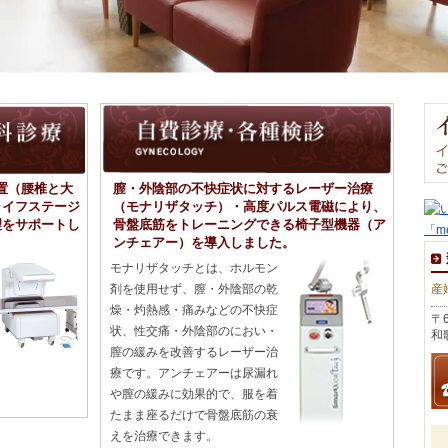
装置（腰椎と大
膣・外陰部の不快症状に対するレーザー治療
ライフステージ
（モナリザタッチ）・高度パルス電磁により、
理をサポートし
骨盤底筋をトレーニングできる椅子型機器（ア
ンチェアー）を導入しました。
モナリザタッチとは、ホルモン
剤を使用せず、膣・外陰部の乾
産
燥・灼熱感・痛みなどの不快症
〒6
状、性交痛・外陰部のにおい・
和
膣の緩みを改善するレーザー治
療です。アンチェアーは尿漏れ
や膣の緩みに効果的で、服を着
たまま座るだけで骨盤底筋の衰
えを治療できます。