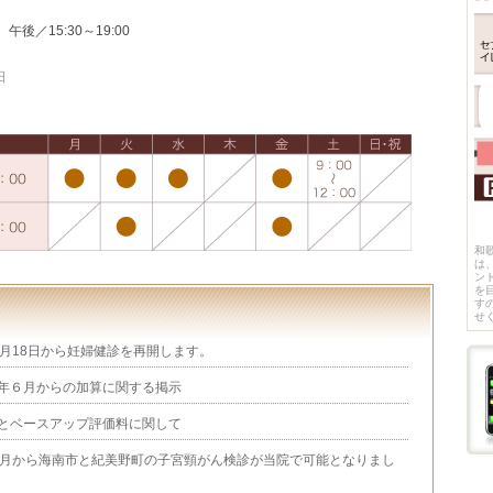
午後／15:30～19:00
日
和
は
ン
を
す
せ
6月18日から妊婦健診を再開します。
年６月からの加算に関する掲示
とベースアップ評価料に関して
4月から海南市と紀美野町の子宮頸がん検診が当院で可能となりまし