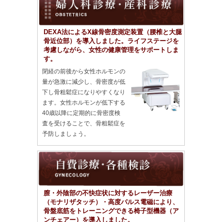
DEXA法によるX線骨密度測定装置（腰椎と大腿
骨近位部）を導入しました。ライフステージを
考慮しながら、女性の健康管理をサポートしま
す。
閉経の前後から女性ホルモンの
量が急激に減少し、骨密度が低
下し骨粗鬆症になりやすくなり
ます。女性ホルモンが低下する
40歳以降に定期的に骨密度検
査を受けることで、骨粗鬆症を
予防しましょう。
膣・外陰部の不快症状に対するレーザー治療
（モナリザタッチ）・高度パルス電磁により、
骨盤底筋をトレーニングできる椅子型機器（ア
ンチェアー）を導入しました。