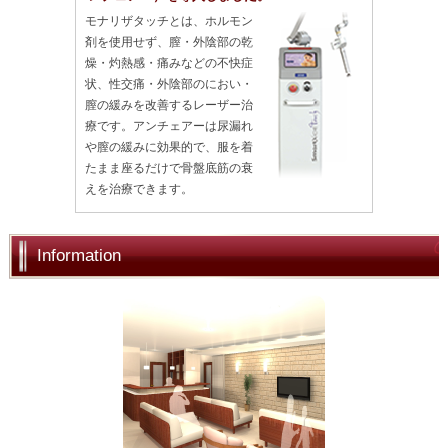
モナリザタッチとは、ホルモン
剤を使用せず、膣・外陰部の乾
燥・灼熱感・痛みなどの不快症
状、性交痛・外陰部のにおい・
膣の緩みを改善するレーザー治
療です。アンチェアーは尿漏れ
や膣の緩みに効果的で、服を着
たまま座るだけで骨盤底筋の衰
えを治療できます。
Information