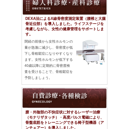
DEXA法によるX線骨密度測定装置（腰椎と大腿
骨近位部）を導入しました。ライフステージを
考慮しながら、女性の健康管理をサポートしま
す。
閉経の前後から女性ホルモンの
量が急激に減少し、骨密度が低
下し骨粗鬆症になりやすくなり
ます。女性ホルモンが低下する
40歳以降に定期的に骨密度検
査を受けることで、骨粗鬆症を
予防しましょう。
膣・外陰部の不快症状に対するレーザー治療
（モナリザタッチ）・高度パルス電磁により、
骨盤底筋をトレーニングできる椅子型機器（ア
ンチェアー）を導入しました。