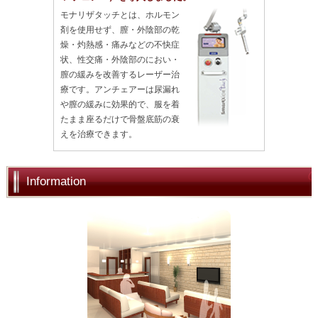
モナリザタッチとは、ホルモン
剤を使用せず、膣・外陰部の乾
燥・灼熱感・痛みなどの不快症
状、性交痛・外陰部のにおい・
膣の緩みを改善するレーザー治
療です。アンチェアーは尿漏れ
や膣の緩みに効果的で、服を着
たまま座るだけで骨盤底筋の衰
えを治療できます。
Information