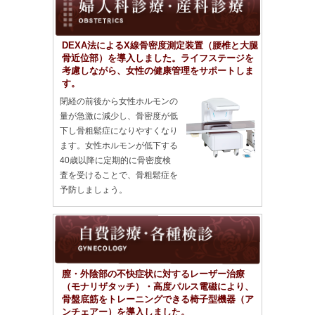
DEXA法によるX線骨密度測定装置（腰椎と大腿
骨近位部）を導入しました。ライフステージを
考慮しながら、女性の健康管理をサポートしま
す。
閉経の前後から女性ホルモンの
量が急激に減少し、骨密度が低
下し骨粗鬆症になりやすくなり
ます。女性ホルモンが低下する
40歳以降に定期的に骨密度検
査を受けることで、骨粗鬆症を
予防しましょう。
膣・外陰部の不快症状に対するレーザー治療
（モナリザタッチ）・高度パルス電磁により、
骨盤底筋をトレーニングできる椅子型機器（ア
ンチェアー）を導入しました。