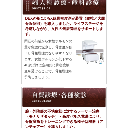
DEXA法によるX線骨密度測定装置（腰椎と大腿
骨近位部）を導入しました。ライフステージを
考慮しながら、女性の健康管理をサポートしま
す。
閉経の前後から女性ホルモンの
量が急激に減少し、骨密度が低
下し骨粗鬆症になりやすくなり
ます。女性ホルモンが低下する
40歳以降に定期的に骨密度検
査を受けることで、骨粗鬆症を
予防しましょう。
膣・外陰部の不快症状に対するレーザー治療
（モナリザタッチ）・高度パルス電磁により、
骨盤底筋をトレーニングできる椅子型機器（ア
ンチェアー）を導入しました。