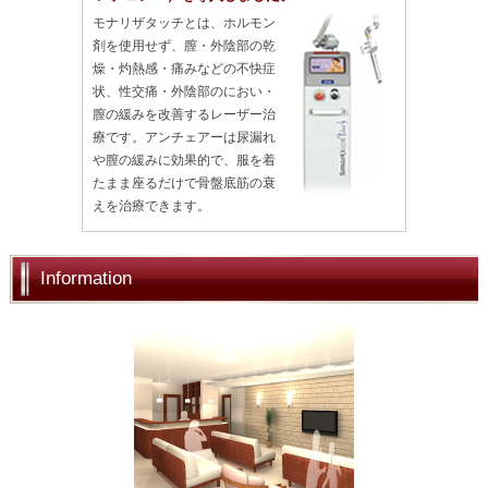
モナリザタッチとは、ホルモン
剤を使用せず、膣・外陰部の乾
燥・灼熱感・痛みなどの不快症
状、性交痛・外陰部のにおい・
膣の緩みを改善するレーザー治
療です。アンチェアーは尿漏れ
や膣の緩みに効果的で、服を着
たまま座るだけで骨盤底筋の衰
えを治療できます。
Information