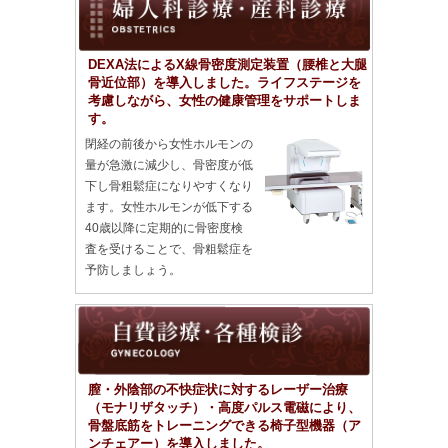
DEXA法によるX線骨密度測定装置（腰椎と大腿
骨近位部）を導入しました。ライフステージを
考慮しながら、女性の健康管理をサポートしま
す。
閉経の前後から女性ホルモンの
量が急激に減少し、骨密度が低
下し骨粗鬆症になりやすくなり
ます。女性ホルモンが低下する
40歳以降に定期的に骨密度検
査を受けることで、骨粗鬆症を
予防しましょう。
膣・外陰部の不快症状に対するレーザー治療
（モナリザタッチ）・高度パルス電磁により、
骨盤底筋をトレーニングできる椅子型機器（ア
ンチェアー）を導入しました。