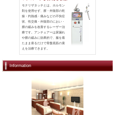
モナリザタッチとは、ホルモン
剤を使用せず、膣・外陰部の乾
燥・灼熱感・痛みなどの不快症
状、性交痛・外陰部のにおい・
膣の緩みを改善するレーザー治
療です。アンチェアーは尿漏れ
や膣の緩みに効果的で、服を着
たまま座るだけで骨盤底筋の衰
えを治療できます。
Information