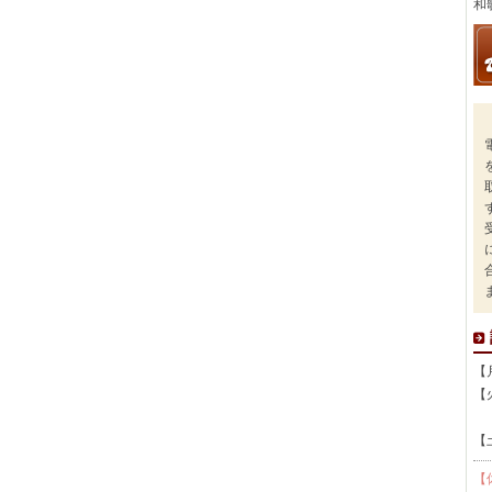
和
【
【
午
【
【