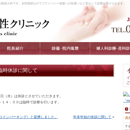
の産婦人科です。女性医師なのでプライバシー保護への気遣いなど安心して診察を受けられます。
臨時休診に関して
８日（水）は休診とさせていただきます。
～１４：００は臨時で診療を行います。
コインパーキング）と提携しました。
年末年始の休診に関して
»
産
〒6