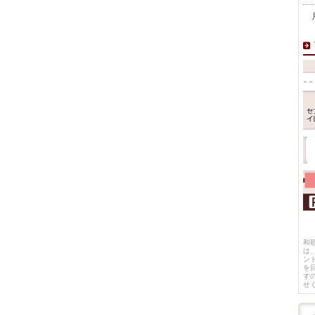
月
和
は
ン
を
す
せ