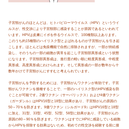
子宮頸がんのほとんどは、ヒトパピローマウイルス（HPV）というウイ
ルスが、性交渉により子宮頸部に感染することが原因であるといわれて
います。HPVは皮膚にイボを作るウイルスで、100種類以上あります。
このうち約15種類のハイリスク型とよばれるものが子宮頸がんを引き起
こします。ほとんどは免疫機能で自然に排除されますが、一部が持続感
染し、そのうちの一部の細胞が異常を起こし子宮頸部異形成という状態
になります。子宮頸部異形成は、進行度の軽い順に軽度異形成、中程度
異形成、高度異形成にわけられます。そして異形成の一部が数年から十
数年かけて子宮頸がんにすすむと考えられています。
子宮頸がんを予防するためには、子宮頸がんワクチンが有効です。子宮
頸がんワクチンを接種することで、一部のハイリスク型のHPV感染を防
ぐことが可能です。2価ワクチン（サーバリックス）および4価ワクチン
（ガーダシル）はHPV16型と18型に効果があり、子宮頸がんの原因の
50～70％を防ぎます。9価ワクチン（シルガード9）はHPV16型と18型
に加え、31型、33型、45型、52型、58型に効果があり、子宮頸がんの
原因の80～90％を防ぎます。ワクチンはすでにHPVに感染している細胞
からHPVを排除する効果はないため、初めての性交渉を経験する前に接