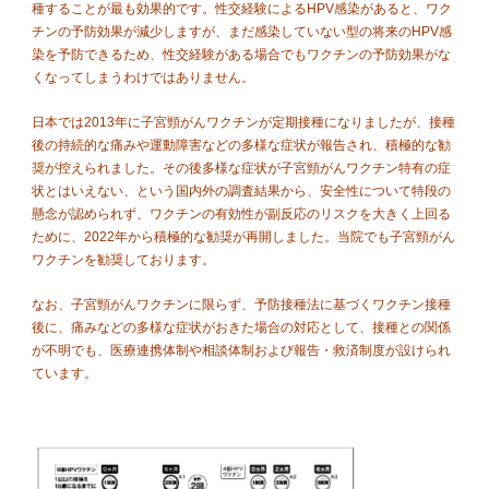
種することが最も効果的です。性交経験によるHPV感染があると、ワク
チンの予防効果が減少しますが、まだ感染していない型の将来のHPV感
染を予防できるため、性交経験がある場合でもワクチンの予防効果がな
くなってしまうわけではありません。
日本では2013年に子宮頸がんワクチンが定期接種になりましたが、接種
後の持続的な痛みや運動障害などの多様な症状が報告され、積極的な勧
奨が控えられました。その後多様な症状が子宮頸がんワクチン特有の症
状とはいえない、という国内外の調査結果から、安全性について特段の
懸念が認められず、ワクチンの有効性が副反応のリスクを大きく上回る
ために、2022年から積極的な勧奨が再開しました。当院でも子宮頸がん
ワクチンを勧奨しております。
なお、子宮頸がんワクチンに限らず、予防接種法に基づくワクチン接種
後に、痛みなどの多様な症状がおきた場合の対応として、接種との関係
が不明でも、医療連携体制や相談体制および報告・救済制度が設けられ
ています。